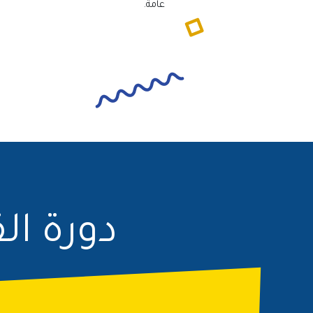
عامة.
دورة ال