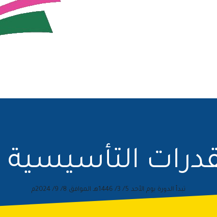
قدرات التأسيسية ا
تبدأ الدورة يوم الأحد 5/ 3/ 1446هـ الموافق 8/ 9/ 2024م