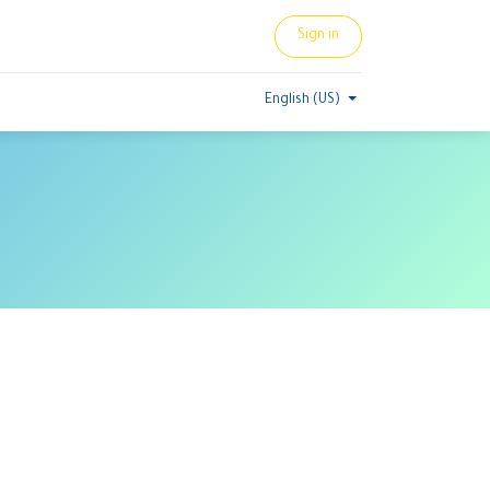
Sign in
English (US)
s