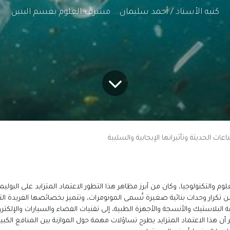
كتبه الأستاذ / أحمد سليمان .. مشرف العلوم بقسم البنين
عات الحديثة وتأثيراتها الإيجابية والسلبية
لوم والتكنولوجيا، وكان من أبرز مظاهر هذا التطور الاعتماد المتزايد على البولي
تكرار وحدات بنائية صغيرة تُسمى المونومرات، وتتميز بخصائصها الفريدة الت
لبلاستيك والأنسجة والأجهزة الطبية، إلى تقنيات الفضاء والسيارات والإلكترو
أن هذا الاعتماد المتزايد يطرح تساؤلات مهمة حول الموازنة بين المنافع الكبير