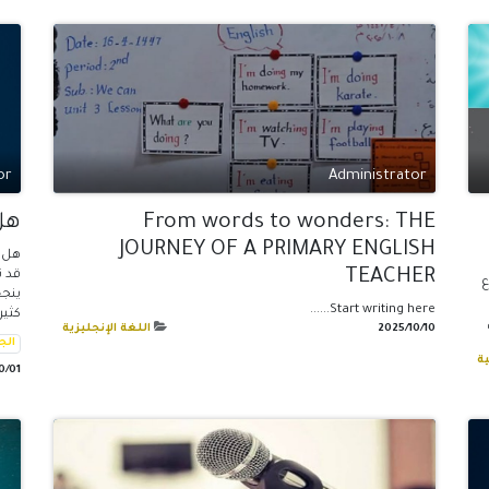
or
Administrator
From words to wonders: THE
هل
JOURNEY OF A PRIMARY ENGLISH
هل ا
TEACHER
قد ن
ع
ينجح
Start writing here......
كثير
10‏/10‏/2025
اللغة الإنجليزية
الج
ة
01‏/10‏/2025