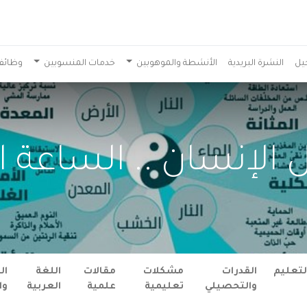
يل
النشرة البريدية
الأنشطة والموهوبين
خدمات المنسوبين
وظائف
الإنسان .. الساعة ال
لتعليم
القدرات
مشكلات
مقالات
اللغة
ال
والتحصيلي
تعليمية
علمية
العربية
وا